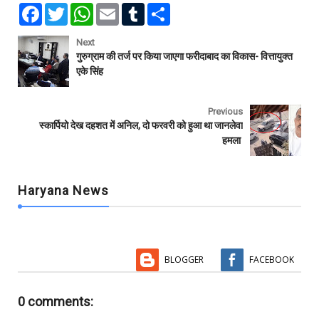
F
T
W
E
T
S
a
w
h
m
u
h
c
i
a
a
m
a
e
t
t
i
b
r
Next
b
t
s
l
l
e
गुरुग्राम की तर्ज पर किया जाएगा फरीदाबाद का विकास- वित्तायुक्त
o
e
A
r
एके सिंह
o
r
p
k
p
Previous
स्कार्पियो देख दहशत में अनिल, दो फरवरी को हुआ था जानलेवा
हमला
Haryana News
BLOGGER
FACEBOOK
0 comments: