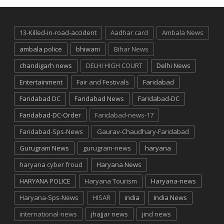
13-Killed-in-road-accident
Aadhar card
Ambala News
ambala police
bhiwani
Bihar News
chandigarh news
DELHI HIGH COURT
Delhi News
Entertainment
Fair and Festivals
Faridabad
Faridabad DC
Faridabad News
Faridabad-DC
Faridabad-DC-Order
Faridabad-news-17
Faridabad-Sps-News
Gaurav-Chaudhary-Faridabad
Gurugram News
gurugram-news
haryana
haryana cyber froud
Haryana News
HARYANA POLICE
Haryana Tourism
Haryana-news
Haryana-Sps-News
HISAR
india
India News
international-news
jhajjar news
jind news