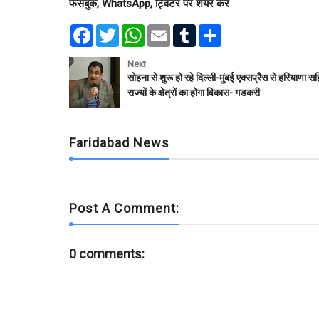
फेसबुक, WhatsApp, ट्विटर पर शेयर करें
F
T
W
E
T
S
a
w
h
m
u
h
c
i
a
a
m
a
e
t
t
i
b
r
Next
b
t
s
l
l
e
सोहना से शुरू हो रहे दिल्ली-मुंबई एक्सप्रैस से हरियाणा 
o
e
A
r
राज्यों के क्षेत्रों का होगा विकास- गडकरी
o
r
p
k
p
Faridabad News
Post A Comment:
0 comments: