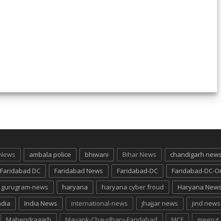
 News
ambala police
bhiwani
Bihar News
chandigarh new
Faridabad DC
Faridabad News
Faridabad-DC
Faridabad-DC-O
gurugram-news
haryana
haryana cyber froud
Haryana New
ndia
India News
international-news
jhajjar news
jind news
Mahendragarh
Mayank-Chaudhary-Faridabad
MCF
meerut