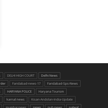
s
DELHI HIGH COURT
Delhi News
rder
Faridabad-news-17
Faridabad-Sps-News
s
HARYANA POLICE
Haryana Tourism
karnal news
Kisan-Andolan-India-Update
mumbai news
news
nuh news
palwal