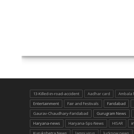
13-Killed-in-road-accident
Aadhar card
Ambala
Entertainment
Fair and Festivals
Faridabad
Gaurav-Chaudhary-Faridabad
Gurugram News
Haryana-news
Haryana-Sps-News
HISAR
i
Kurukshetra News
lampi virus
lucknow news