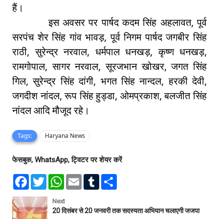
हैं।
इस अवसर पर पार्षद कदम सिंह अहलावत, पूर्व
सरपंच शेर सिंह गांव भावड़, पूर्व निगम पार्षद जगबीर सिंह
राठी, सुरेन्द्र नरवाल, धर्मपाल धनखड़, कृष्ण धनखड़,
रामगोपाल, सागर नरवाल, सूरजभान खोखर, जगत सिंह
गिल, सुरेन्द्र सिंह दांगी, भगत सिंह नान्दल, हरकी देवी,
जगदीश नांदल, रूप सिंह हुड्डा, ओमप्रकाश, बलजीत सिंह
नांदल आदि मौजूद रहे।
Tags:
Haryana News
फेसबुक, WhatsApp, ट्विटर पर शेयर करें
F
T
W
E
T
S
a
w
h
m
u
h
c
i
a
a
m
a
e
t
t
i
b
r
Next
b
t
s
l
l
e
20 दिसंबर से 20 जनवरी तक सदस्यता अभियान चलाएगी जजपा
o
e
A
r