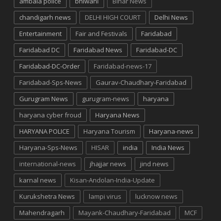
ambala police
bhiwani
Bihar News
chandigarh news
DELHI HIGH COURT
Delhi News
Entertainment
Fair and Festivals
Faridabad
Faridabad DC
Faridabad News
Faridabad-DC
Faridabad-DC-Order
Faridabad-news-17
Faridabad-Sps-News
Gaurav-Chaudhary-Faridabad
Gurugram News
gurugram-news
haryana
haryana cyber froud
Haryana News
HARYANA POLICE
Haryana Tourism
Haryana-news
Haryana-Sps-News
HISAR
india
India News
international-news
jhajjar news
jind news
karnal news
Kisan-Andolan-India-Update
Kurukshetra News
lampi virus
lucknow news
Mahendragarh
Mayank-Chaudhary-Faridabad
MCF