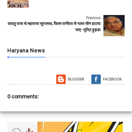
o
r
p
k
p
Previous
दयालु राजा थे महाराजा सूरजमल, फिल्म पानीपत से गलत सीन हटाया
जाए- भूपेंद्र हुड्डा
Haryana News
BLOGGER
FACEBOOK
0 comments: