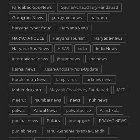
Faridabad-Sps-News
Gaurav-Chaudhary-Faridabad
Gurugram News
gurugram-news
haryana
haryana cyber froud
Haryana News
HARYANA POLICE
Haryana Tourism
Haryana-news
Haryana-Sps-News
HISAR
india
India News
international-news
jhajjar news
jind news
karnal news
Kisan-Andolan-India-Update
Kurukshetra News
lampi virus
lucknow news
Mahendragarh
Mayank-Chaudhary-Faridabad
MCF
meerut
mumbai news
news
nuh news
palwal
Palwal News
palwal police
Panchkula
panipat news
Politics
pratapgarh
PRAYAG NEWS
punjab news
Rahul-Gandhi-Priyanka-Gandhi