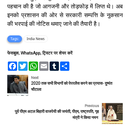
पहचान की है जो आगजनी और तोड़फोड़ में लिप्त थे। अब
इनको प्रशासन की ओर से सरकारी सम्पत्ति के नुकसान
की भरपाई की नोटिस थमाए जाने की तैयारी है।
Tags:
India News
फेसबुक, WhatsApp, ट्विटर पर शेयर करें
F
T
W
E
T
S
a
w
h
m
u
h
c
i
a
a
m
a
e
t
t
i
b
r
Next
b
t
s
l
l
e
2020 तक सभी विभागों को पेपरलैस करने का प्रयास- दुष्यंत
o
e
A
r
चौटाला
o
r
p
k
p
Previous
पूर्व पीएम अटल बिहारी वाजपेयी की जयंती, पीएम, राष्ट्रपति, गृह
मंत्री ने किया नमन