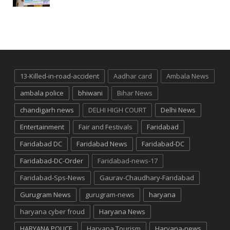
13-Killed-in-road-accident
Aadhar card
Ambala News
ambala police
bhiwani
Bihar News
chandigarh news
DELHI HIGH COURT
Delhi News
Entertainment
Fair and Festivals
Faridabad
Faridabad DC
Faridabad News
Faridabad-DC
Faridabad-DC-Order
Faridabad-news-17
Faridabad-Sps-News
Gaurav-Chaudhary-Faridabad
Gurugram News
gurugram-news
haryana
haryana cyber froud
Haryana News
HARYANA POLICE
Haryana Tourism
Haryana-news