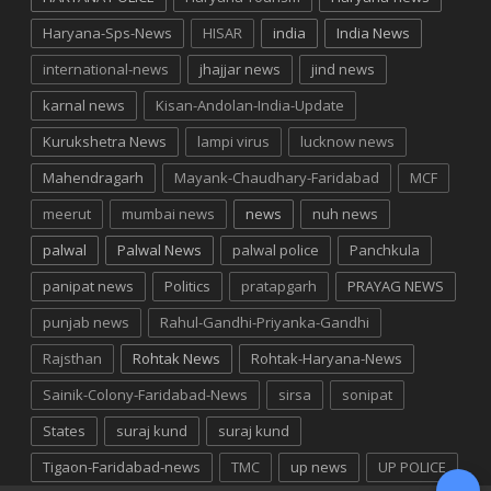
Haryana-Sps-News
HISAR
india
India News
international-news
jhajjar news
jind news
karnal news
Kisan-Andolan-India-Update
Kurukshetra News
lampi virus
lucknow news
Mahendragarh
Mayank-Chaudhary-Faridabad
MCF
meerut
mumbai news
news
nuh news
palwal
Palwal News
palwal police
Panchkula
panipat news
Politics
pratapgarh
PRAYAG NEWS
punjab news
Rahul-Gandhi-Priyanka-Gandhi
Rajsthan
Rohtak News
Rohtak-Haryana-News
Sainik-Colony-Faridabad-News
sirsa
sonipat
States
suraj kund
suraj kund
Tigaon-Faridabad-news
TMC
up news
UP POLICE