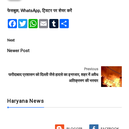
फेसबुक, WhatsApp, ट्विटर पर शेयर करें
F
T
W
E
T
S
a
w
h
m
u
h
c
i
a
a
m
a
e
t
t
i
b
r
b
t
s
l
l
e
Next
o
e
A
r
o
r
p
Newer Post
k
p
Previous
फरीदाबाद प्रशासन को दिल्ली जैसे हादसे का इन्तजार, शहर में अवैध
अतिक्रमण की भरमार
Haryana News
BLOGGER
FACEBOOK