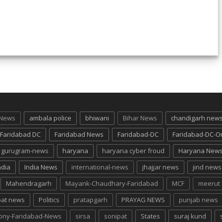
 News
ambala police
bhiwani
Bihar News
chandigarh new
Faridabad DC
Faridabad News
Faridabad-DC
Faridabad-DC-O
gurugram-news
haryana
haryana cyber froud
Haryana New
ndia
India News
international-news
jhajjar news
jind news
Mahendragarh
Mayank-Chaudhary-Faridabad
MCF
meerut
pat news
Politics
pratapgarh
PRAYAG NEWS
punjab news
lony-Faridabad-News
sirsa
sonipat
States
suraj kund