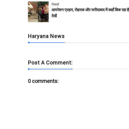
e
t
t
i
b
r
Next
b
t
s
l
l
e
आपरेशन प्रहार, रोहतक और फरीदाबाद में कहाँ बिक रहा ह
o
e
A
r
देखें
o
r
p
k
p
Haryana News
Post A Comment:
0 comments: