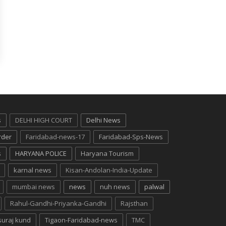
s
DELHI HIGH COURT
Delhi News
rder
Faridabad-news-17
Faridabad-Sps-News
s
HARYANA POLICE
Haryana Tourism
karnal news
Kisan-Andolan-India-Update
mumbai news
news
nuh news
palwal
Rahul-Gandhi-Priyanka-Gandhi
Rajsthan
suraj kund
Tigaon-Faridabad-news
TMC