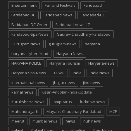
Entertainment
Fair and Festivals
Faridabad
Faridabad DC
Faridabad News
Faridabad-DC
Faridabad-DC-Order
Faridabad-news-17
Faridabad-Sps-News
Gaurav-Chaudhary-Faridabad
Gurugram News
gurugram-news
haryana
haryana cyber froud
Haryana News
HARYANA POLICE
Haryana Tourism
Haryana-news
Haryana-Sps-News
HISAR
india
India News
international-news
jhajjar news
jind news
karnal news
Kisan-Andolan-India-Update
Kurukshetra News
lampi virus
lucknow news
Mahendragarh
Mayank-Chaudhary-Faridabad
MCF
meerut
mumbai news
news
nuh news
palwal
Palwal News
palwal police
Panchkula