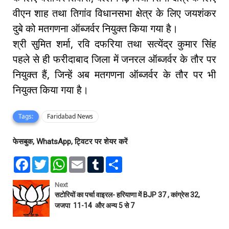
वीएन शाह तथा तिगांव विधानसभा क्षेत्र के लिए जयशंकर
दुबे को मतगणना ऑब्जर्वर नियुक्त किया गया है।
श्री सुमित शर्मा, रवि दफरिया तथा सत्येंद्र कुमार सिंह
पहले से ही फरीदाबाद जिला में जनरल ऑब्जर्वर के तौर पर
नियुक्त हैं, जिन्हें अब मतगणना ऑब्जर्वर के तौर पर भी
नियुक्त किया गया है।
Tags:
Faridabad News
फेसबुक, WhatsApp, ट्विटर पर शेयर करें
F
T
W
E
T
S
a
w
h
m
u
h
c
i
a
a
m
a
e
t
t
i
b
r
Next
b
t
s
l
l
e
सटोरियों का पर्चा वाइरल- हरियाणा में BJP 37 , कांग्रेस 32,
o
e
A
r
जजपा 11-14 और अन्य 5 से 7
o
r
p
k
p