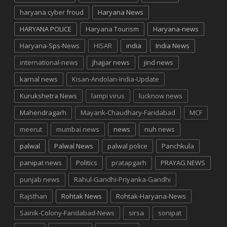
haryana cyber froud
Haryana News
HARYANA POLICE
Haryana Tourism
Haryana-news
Haryana-Sps-News
HISAR
india
India News
international-news
jhajjar news
jind news
karnal news
Kisan-Andolan-India-Update
Kurukshetra News
lampi virus
lucknow news
Mahendragarh
Mayank-Chaudhary-Faridabad
MCF
meerut
mumbai news
news
nuh news
palwal
Palwal News
palwal police
Panchkula
panipat news
Politics
pratapgarh
PRAYAG NEWS
punjab news
Rahul-Gandhi-Priyanka-Gandhi
Rajsthan
Rohtak News
Rohtak-Haryana-News
Sainik-Colony-Faridabad-News
sirsa
sonipat