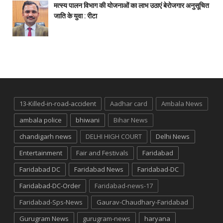
मत्स्य पालन विभाग की योजनाओं का लाभ उठाएं बेरोजगार अनुसूचित
जाति के युवा : रीटा
13-Killed-in-road-accident
Aadhar card
Ambala News
ambala police
bhiwani
Bihar News
chandigarh news
DELHI HIGH COURT
Delhi News
Entertainment
Fair and Festivals
Faridabad
Faridabad DC
Faridabad News
Faridabad-DC
Faridabad-DC-Order
Faridabad-news-17
Faridabad-Sps-News
Gaurav-Chaudhary-Faridabad
Gurugram News
gurugram-news
haryana