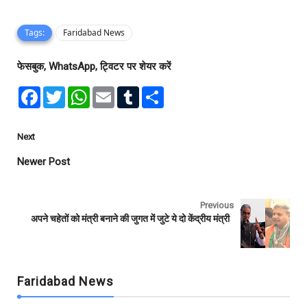
Tags:
Faridabad News
फेसबुक, WhatsApp, ट्विटर पर शेयर करें
F
T
W
E
T
S
a
w
h
m
u
h
c
i
a
a
m
a
e
t
t
i
b
r
b
t
s
l
l
e
Next
o
e
A
r
o
r
p
Newer Post
k
p
Previous
अपने चहेतों को मंत्री बनाने की जुगत में जुटे ये दो केंद्रीय मंत्री
Faridabad News