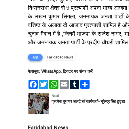
विधानसभा क्षेत्र से 9 प्रत्याशी अपना भाग्य आजमा रहे 
के लखन कुमार सिंगला, जननायक जनता पार्टी के
वशिष्ठ के अलावा दो आजाद प्रत्याशी शामिल है और त
चुनाव मैदान में है ,जिनमें भाजपा के राजेश नागर, 
और जननायक जनता पार्टी के प्रदीप चौधरी शामिल
Tags:
Faridabad News
फेसबुक, WhatsApp, ट्विटर पर शेयर करें
F
T
W
E
T
S
a
w
h
m
u
h
c
i
a
a
m
a
e
t
t
i
b
r
Next
b
t
s
l
l
e
प्रत्येक बूथ पर अलर्ट रहें कार्यकर्ता- भूपेन्द्र सिंह हुड्डा
o
e
A
r
o
r
p
k
p
Faridabad News