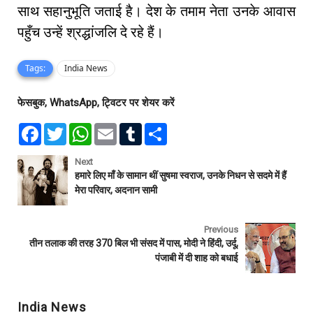
साथ सहानुभूति जताई है। देश के तमाम नेता उनके आवास
पहुँच उन्हें श्रद्धांजलि दे रहे हैं।
Tags:
India News
फेसबुक, WhatsApp, ट्विटर पर शेयर करें
F
T
W
E
T
S
a
w
h
m
u
h
c
i
a
a
m
a
e
t
t
i
b
r
Next
b
t
s
l
l
e
हमारे लिए माँ के सामान थीं सुषमा स्वराज, उनके निधन से सदमे में हैं
o
e
A
r
मेरा परिवार, अदनान सामी
o
r
p
k
p
Previous
तीन तलाक की तरह 370 बिल भी संसद में पास, मोदी ने हिंदी, उर्दू,
पंजाबी में दी शाह को बधाई
India News