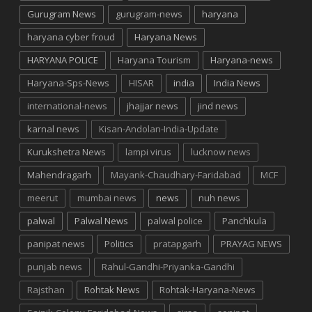
Gurugram News
gurugram-news
haryana
haryana cyber froud
Haryana News
HARYANA POLICE
Haryana Tourism
Haryana-news
Haryana-Sps-News
HISAR
india
India News
international-news
jhajjar news
jind news
karnal news
Kisan-Andolan-India-Update
Kurukshetra News
lampi virus
lucknow news
Mahendragarh
Mayank-Chaudhary-Faridabad
MCF
meerut
mumbai news
news
nuh news
palwal
Palwal News
palwal police
Panchkula
panipat news
Politics
pratapgarh
PRAYAG NEWS
punjab news
Rahul-Gandhi-Priyanka-Gandhi
Rajsthan
Rohtak News
Rohtak-Haryana-News