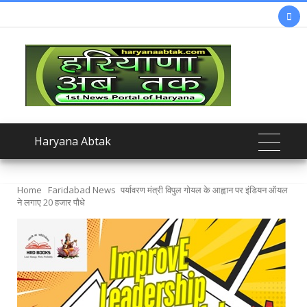

Haryana Abtak
Home
Faridabad News
पर्यावरण मंत्री विपुल गोयल के आह्वान पर इंडियन ऑयल
ने लगाए 20 हजार पौधे