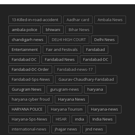
13-Killed-in-road-accident
Aadhar card
Ambala News
ambala police
bhiwani
Bihar News
chandigarh news
DELHI HIGH COURT
Delhi News
Entertainment
Fair and Festivals
Faridabad
Faridabad DC
Faridabad News
Faridabad-DC
Faridabad-DC-Order
Faridabad-news-17
Faridabad-Sps-News
Gaurav-Chaudhary-Faridabad
Gurugram News
gurugram-news
haryana
haryana cyber froud
Haryana News
HARYANA POLICE
Haryana Tourism
Haryana-news
Haryana-Sps-News
HISAR
india
India News
international-news
jhajjar news
jind news