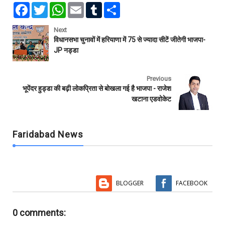
F
T
W
E
T
S
a
w
h
m
u
h
c
i
a
a
m
a
e
t
t
i
b
r
Next
b
t
s
l
l
e
विधानसभा चुनावों में हरियाणा में 75 से ज्यादा सीटें जीतेगी भाजपा-
o
e
A
r
JP नड्डा
o
r
p
k
p
Previous
भूपेंदर हुड्डा की बढ़ी लोकप्रिता से बोखला गई है भाजपा - राजेश
खटाना एडवोकेट
Faridabad News
BLOGGER
FACEBOOK
0 comments: