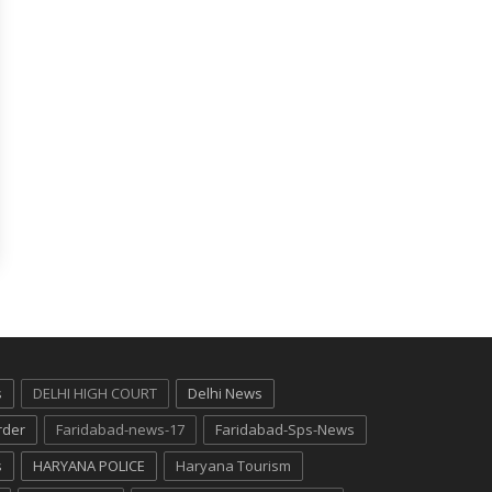
s
DELHI HIGH COURT
Delhi News
rder
Faridabad-news-17
Faridabad-Sps-News
s
HARYANA POLICE
Haryana Tourism