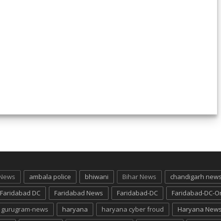
 News
ambala police
bhiwani
Bihar News
chandigarh new
Faridabad DC
Faridabad News
Faridabad-DC
Faridabad-DC-O
gurugram-news
haryana
haryana cyber froud
Haryana New