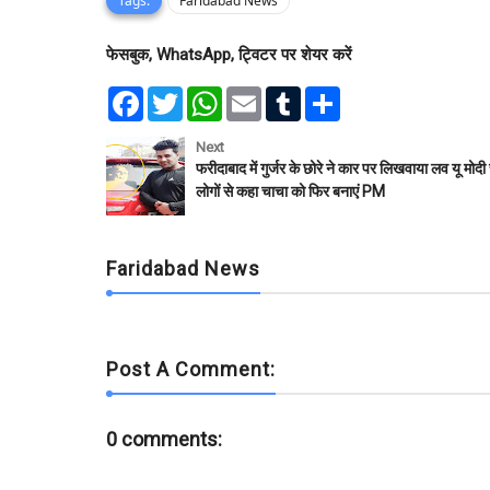
Tags:
Faridabad News
फेसबुक, WhatsApp, ट्विटर पर शेयर करें
F
T
W
E
T
S
a
w
h
m
u
h
c
i
a
a
m
a
e
t
t
i
b
r
Next
b
t
s
l
l
e
फरीदाबाद में गुर्जर के छोरे ने कार पर लिखवाया लव यू मोदी
o
e
A
r
लोगों से कहा चाचा को फिर बनाएं PM
o
r
p
k
p
Faridabad News
Post A Comment:
0 comments: