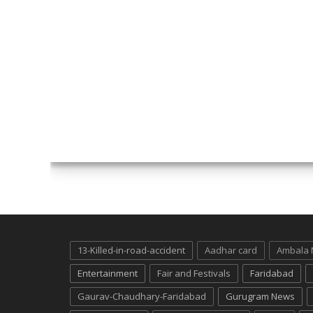
13-Killed-in-road-accident
Aadhar card
Ambala
Entertainment
Fair and Festivals
Faridabad
Gaurav-Chaudhary-Faridabad
Gurugram News