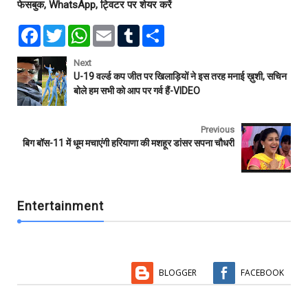
फेसबुक, WhatsApp, ट्विटर पर शेयर करें
F
T
W
E
T
S
a
w
h
m
u
h
c
i
a
a
m
a
e
t
t
i
b
r
Next
b
t
s
l
l
e
U-19 वर्ल्ड कप जीत पर खिलाड़ियों ने इस तरह मनाई ख़ुशी, सचिन
o
e
A
r
बोले हम सभी को आप पर गर्व हैं-VIDEO
o
r
p
k
p
Previous
बिग बॉस-11 में धूम मचाएंगी हरियाणा की मशहूर डांसर सपना चौधरी
Entertainment
BLOGGER
FACEBOOK