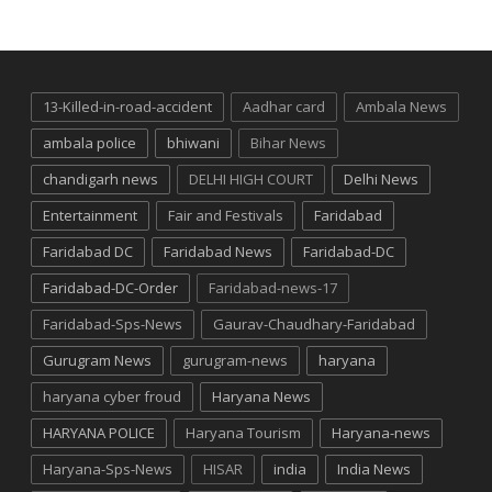
13-Killed-in-road-accident
Aadhar card
Ambala News
ambala police
bhiwani
Bihar News
chandigarh news
DELHI HIGH COURT
Delhi News
Entertainment
Fair and Festivals
Faridabad
Faridabad DC
Faridabad News
Faridabad-DC
Faridabad-DC-Order
Faridabad-news-17
Faridabad-Sps-News
Gaurav-Chaudhary-Faridabad
Gurugram News
gurugram-news
haryana
haryana cyber froud
Haryana News
HARYANA POLICE
Haryana Tourism
Haryana-news
Haryana-Sps-News
HISAR
india
India News