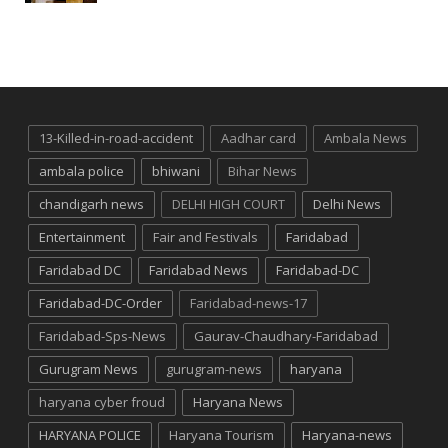
13-Killed-in-road-accident
Aadhar card
Ambala News
ambala police
bhiwani
Bihar News
chandigarh news
DELHI HIGH COURT
Delhi News
Entertainment
Fair and Festivals
Faridabad
Faridabad DC
Faridabad News
Faridabad-DC
Faridabad-DC-Order
Faridabad-news-17
Faridabad-Sps-News
Gaurav-Chaudhary-Faridabad
Gurugram News
gurugram-news
haryana
haryana cyber froud
Haryana News
HARYANA POLICE
Haryana Tourism
Haryana-news