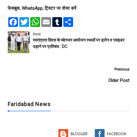
फेसबुक, WhatsApp, ट्विटर पर शेयर करें
F
T
W
E
T
S
a
w
h
m
u
h
c
i
a
a
m
a
e
t
t
i
b
r
Next
b
t
s
l
l
e
स्वतंत्रता दिवस के मद्देनजर आयोजन स्थलों पर ड्रोन व ग्लाइडर
o
e
A
r
उड़ाने पर प्रतिबंध : DC
o
r
p
k
p
Previous
Older Post
Faridabad News
BLOGGER
FACEBOOK