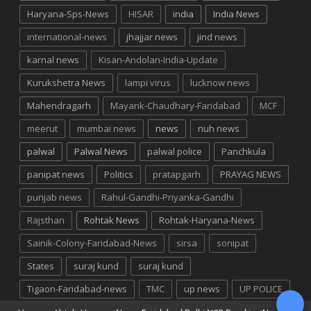
Haryana-Sps-News
HISAR
india
India News
international-news
jhajjar news
jind news
karnal news
Kisan-Andolan-India-Update
Kurukshetra News
lampi virus
lucknow news
Mahendragarh
Mayank-Chaudhary-Faridabad
MCF
meerut
mumbai news
news
nuh news
palwal
Palwal News
palwal police
Panchkula
panipat news
Politics
pratapgarh
PRAYAG NEWS
punjab news
Rahul-Gandhi-Priyanka-Gandhi
Rajsthan
Rohtak News
Rohtak-Haryana-News
Sainik-Colony-Faridabad-News
sirsa
sonipat
States
suraj kund
suraj kund
Tigaon-Faridabad-news
TMC
up news
UP POLICE