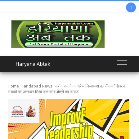

Haryana Abtak
Home
Faridabad News
फरीदाबाद के कांग्रेस जिलाध्यक्ष बलजीत कौशिक ने
सडक़ों पर उतरकर लिया जलभराव क्षेत्रों का जायजा