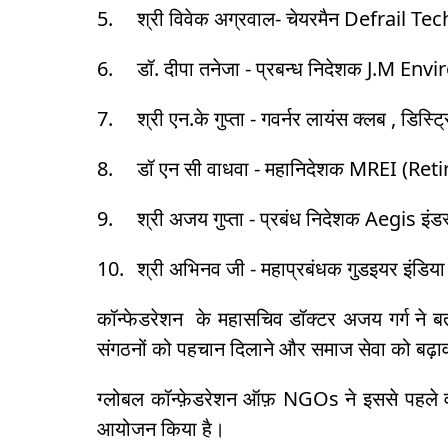
5.
श्री विवेक अग्रवाल- चेयरमैन Defrail T
6.
डॉ. दीपा तनेजा - प्रबन्ध निदेशक J.M Envi
7.
श्री एन.के गुप्ता - गवर्नर लायंस क्लब , डिस्ट
8.
डॉ एन सी वाधवा - महानिदेशक MREI (Ret
9.
श्री अजय गुप्ता - प्रबंध निदेशक Aegis इंड
10.
श्री अभिनव जी - महाप्रबंधक गुडइयर इंडिया 
कॉन्फेडरेशन के महासचिव डॉक्टर अजय गर्ग ने ब
संगठनों को पहचान दिलाने और समाज सेवा को बढ़
ग्लोबल कॉन्फ़ेडरेशन ऑफ़ NGOs ने इससे पहले व
आयोजन किया है।