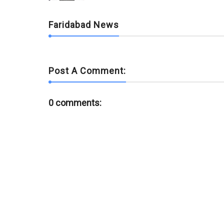
k
p
Faridabad News
Post A Comment:
0 comments: