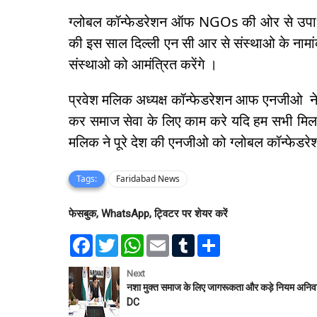
ग्लोबल कॉन्फेडरेशन ऑफ NGOs की ओर से उपाध्य
की इस साल दिल्ली एन सी आर से संस्थाओ के नाम
संस्थाओ को आमंत्रित करेंगे ।
प्रवेश मलिक अध्यक्ष कॉन्फेडरेशन आफ एनजीओ न
कर समाज सेवा के लिए काम करे यदि हम सभी मिलक
मलिक ने पूरे देश की एनजीओ को ग्लोबल कॉन्फेड
Tags:
Faridabad News
फेसबुक, WhatsApp, ट्विटर पर शेयर करें
F
T
W
E
T
S
a
w
h
m
u
h
c
i
a
a
m
a
e
t
t
i
b
r
Next
b
t
s
l
l
e
नशा मुक्त समाज के लिए जागरूकता और कड़े नियम अनिवार
o
e
A
r
DC
o
r
p