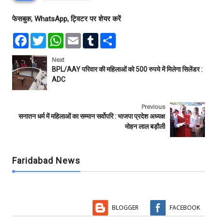
फेसबुक, WhatsApp, ट्विटर पर शेयर करें
F
T
W
E
T
S
a
w
h
m
u
h
c
i
a
a
m
a
e
t
t
i
b
r
Next
b
t
s
l
l
e
BPL/AAY परिवार की महिलाओं को 500 रुपये में मिलेगा सिलेंडर :
o
e
A
r
ADC
o
r
p
k
p
Previous
सनातन धर्म में महिलाओं का सम्मान सर्वोपरि : भाजपा प्रदेश अध्यक्ष
मोहन लाल बड़ौली
Faridabad News
BLOGGER
FACEBOOK