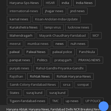
Haryana-Sps-News
HISAR
india
India News
international-news
jhajjar news
jind news
karnal news
Kisan-Andolan-India-Update
Kurukshetra News
lampi virus
lucknow news
Mahendragarh
Mayank-Chaudhary-Faridabad
MCF
meerut
mumbai news
news
nuh news
palwal
Palwal News
palwal police
Panchkula
panipat news
Politics
pratapgarh
PRAYAG NEWS
punjab news
Rahul-Gandhi-Priyanka-Gandhi
Rajsthan
Rohtak News
Rohtak-Haryana-News
Sainik-Colony-Faridabad-News
sirsa
sonipat
States
suraj kund
suraj kund
Tigaon-Faridabad-news
TMC
up news
UP POLICE
Haryana Abtak: Haryana News, Faridabad Delhi NCR Breaking News
©