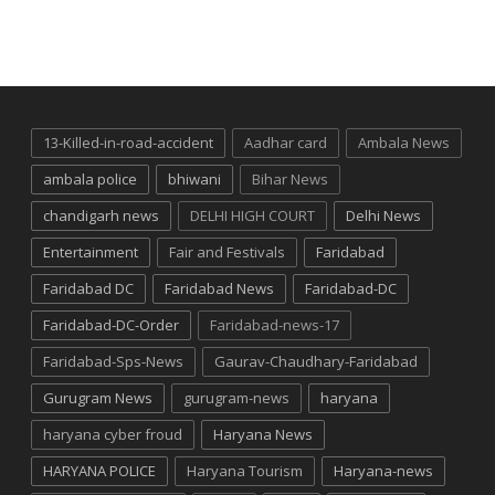
13-Killed-in-road-accident
Aadhar card
Ambala News
ambala police
bhiwani
Bihar News
chandigarh news
DELHI HIGH COURT
Delhi News
Entertainment
Fair and Festivals
Faridabad
Faridabad DC
Faridabad News
Faridabad-DC
Faridabad-DC-Order
Faridabad-news-17
Faridabad-Sps-News
Gaurav-Chaudhary-Faridabad
Gurugram News
gurugram-news
haryana
haryana cyber froud
Haryana News
HARYANA POLICE
Haryana Tourism
Haryana-news