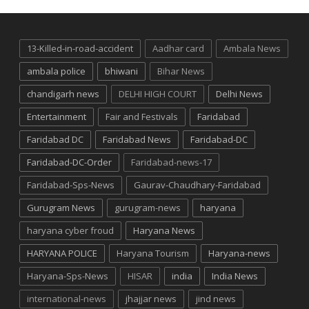
13-Killed-in-road-accident
Aadhar card
Ambala News
ambala police
bhiwani
Bihar News
chandigarh news
DELHI HIGH COURT
Delhi News
Entertainment
Fair and Festivals
Faridabad
Faridabad DC
Faridabad News
Faridabad-DC
Faridabad-DC-Order
Faridabad-news-17
Faridabad-Sps-News
Gaurav-Chaudhary-Faridabad
Gurugram News
gurugram-news
haryana
haryana cyber froud
Haryana News
HARYANA POLICE
Haryana Tourism
Haryana-news
Haryana-Sps-News
HISAR
india
India News
international-news
jhajjar news
jind news