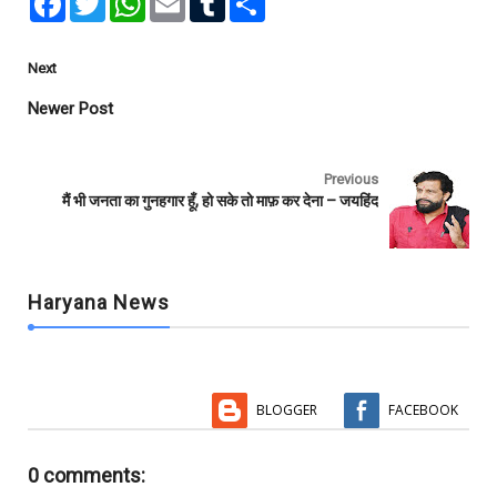
a
w
h
m
u
h
c
i
a
a
m
a
e
t
t
i
b
r
b
t
s
l
l
e
Next
o
e
A
r
o
r
p
Newer Post
k
p
Previous
मैं भी जनता का गुनहगार हूँ, हो सके तो माफ़ कर देना – जयहिंद
Haryana News
BLOGGER
FACEBOOK
0 comments: