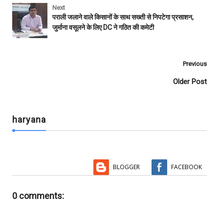
e
t
t
i
b
r
Next
b
t
s
l
l
e
पराली जलाने वाले किसानों के साथ सख्ती से निपटेगा प्रसाशन,
o
e
A
r
जुर्माना वसूलने के लिए DC ने गठित की कमेटी
o
r
p
k
p
Previous
Older Post
haryana
BLOGGER
FACEBOOK
0 comments: