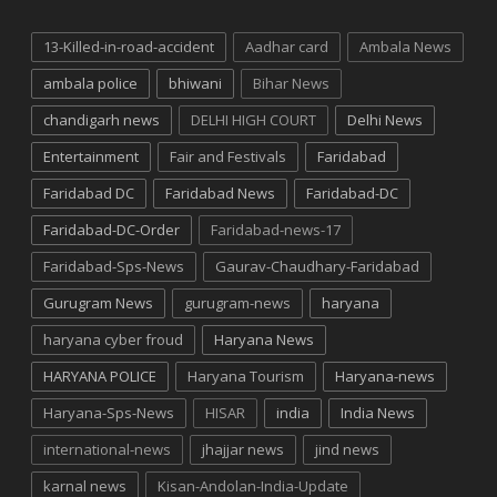
13-Killed-in-road-accident
Aadhar card
Ambala News
ambala police
bhiwani
Bihar News
chandigarh news
DELHI HIGH COURT
Delhi News
Entertainment
Fair and Festivals
Faridabad
Faridabad DC
Faridabad News
Faridabad-DC
Faridabad-DC-Order
Faridabad-news-17
Faridabad-Sps-News
Gaurav-Chaudhary-Faridabad
Gurugram News
gurugram-news
haryana
haryana cyber froud
Haryana News
HARYANA POLICE
Haryana Tourism
Haryana-news
Haryana-Sps-News
HISAR
india
India News
international-news
jhajjar news
jind news
karnal news
Kisan-Andolan-India-Update