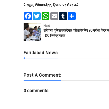
फेसबुक, WhatsApp, ट्विटर पर शेयर करें
F
T
W
E
T
S
a
w
h
m
u
h
c
i
a
a
m
a
e
t
t
i
b
r
Next
b
t
s
l
l
e
हरियाणा पुलिस कांस्टेबल परीक्षा के लिए 90 परीक्षा केंद्र 
o
e
A
r
: DC जितेंद्र यादव
o
r
p
k
p
Faridabad News
Post A Comment:
0 comments: