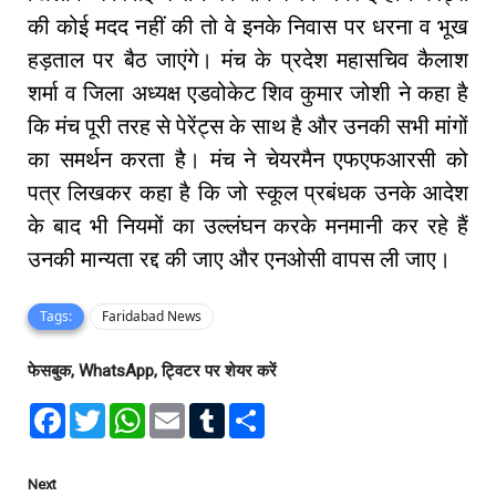
की कोई मदद नहीं की तो वे इनके निवास पर धरना व भूख
हड़ताल पर बैठ जाएंगे। मंच के प्रदेश महासचिव कैलाश
शर्मा व जिला अध्यक्ष एडवोकेट शिव कुमार जोशी ने कहा है
कि मंच पूरी तरह से पेरेंट्स के साथ है और उनकी सभी मांगों
का समर्थन करता है। मंच ने चेयरमैन एफएफआरसी को
पत्र लिखकर कहा है कि जो स्कूल प्रबंधक उनके आदेश
के बाद भी नियमों का उल्लंघन करके मनमानी कर रहे हैं
उनकी मान्यता रद्द की जाए और एनओसी वापस ली जाए।
Tags:
Faridabad News
फेसबुक, WhatsApp, ट्विटर पर शेयर करें
F
T
W
E
T
S
a
w
h
m
u
h
c
i
a
a
m
a
e
t
t
i
b
r
b
t
s
l
l
e
Next