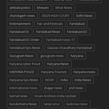
ambala police
bhiwani
Bihar News
chandigarh news
DELHI HIGH COURT
Delhi News
Entertainment
Fair and Festivals
Faridabad
Faridabad DC
Faridabad News
Faridabad-DC
Faridabad-DC-Order
Faridabad-news-17
Faridabad-Sps-News
Gaurav-Chaudhary-Faridabad
Gurugram News
gurugram-news
haryana
haryana cyber froud
Haryana News
HARYANA POLICE
Haryana Tourism
Haryana-news
Haryana-Sps-News
HISAR
india
India News
international-news
jhajjar news
jind news
karnal news
Kisan-Andolan-India-Update
Kurukshetra News
lampi virus
lucknow news