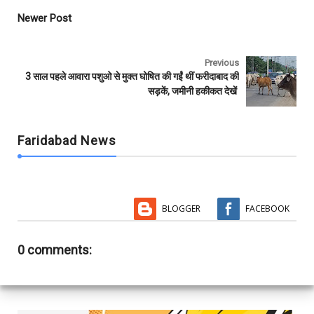
o
e
A
r
o
r
p
Newer Post
k
p
Previous
3 साल पहले आवारा पशुओ से मुक्त घोषित की गईं थीं फरीदाबाद की
सड़कें, जमीनी हकीकत देखें
Faridabad News
BLOGGER
FACEBOOK
0 comments: