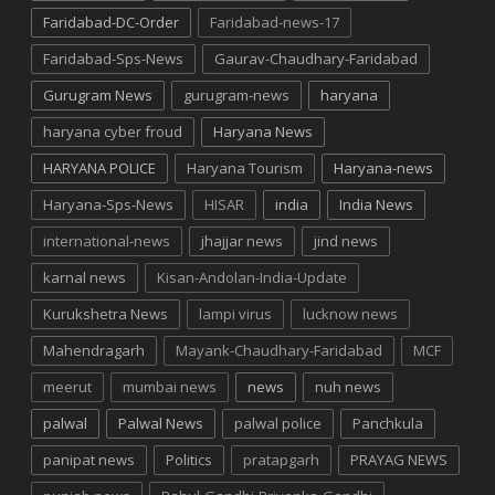
Faridabad-DC-Order
Faridabad-news-17
Faridabad-Sps-News
Gaurav-Chaudhary-Faridabad
Gurugram News
gurugram-news
haryana
haryana cyber froud
Haryana News
HARYANA POLICE
Haryana Tourism
Haryana-news
Haryana-Sps-News
HISAR
india
India News
international-news
jhajjar news
jind news
karnal news
Kisan-Andolan-India-Update
Kurukshetra News
lampi virus
lucknow news
Mahendragarh
Mayank-Chaudhary-Faridabad
MCF
meerut
mumbai news
news
nuh news
palwal
Palwal News
palwal police
Panchkula
panipat news
Politics
pratapgarh
PRAYAG NEWS