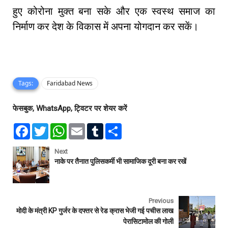
हुए कोरोना मुक्त बना सके और एक स्वस्थ समाज का
निर्माण कर देश के विकास में अपना योगदान कर सकें।
Tags:
Faridabad News
फेसबुक, WhatsApp, ट्विटर पर शेयर करें
F
T
W
E
T
S
a
w
h
m
u
h
c
i
a
a
m
a
e
t
t
i
b
r
Next
b
t
s
l
l
e
नाके पर तैनात पुलिसकर्मी भी सामाजिक दूरी बना कर रखें
o
e
A
r
o
r
p
k
p
Previous
मोदी के मंत्री KP गुर्जर के दफ्तर से रेड क्रास भेजी गई पचीस लाख
पेरासिटामोल की गोली