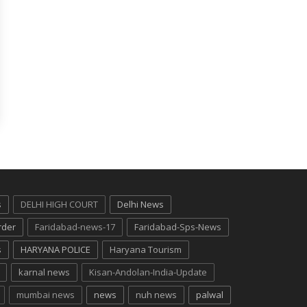
s
DELHI HIGH COURT
Delhi News
rder
Faridabad-news-17
Faridabad-Sps-News
s
HARYANA POLICE
Haryana Tourism
karnal news
Kisan-Andolan-India-Update
mumbai news
news
nuh news
palwal