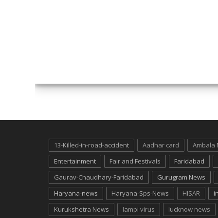
13-Killed-in-road-accident
Aadhar card
Ambala
Entertainment
Fair and Festivals
Faridabad
Gaurav-Chaudhary-Faridabad
Gurugram News
Haryana-news
Haryana-Sps-News
HISAR
i
Kurukshetra News
lampi virus
lucknow news