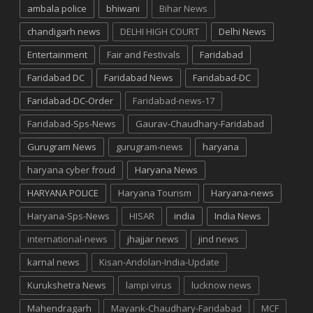
ambala police
bhiwani
Bihar News
chandigarh news
DELHI HIGH COURT
Delhi News
Entertainment
Fair and Festivals
Faridabad
Faridabad DC
Faridabad News
Faridabad-DC
Faridabad-DC-Order
Faridabad-news-17
Faridabad-Sps-News
Gaurav-Chaudhary-Faridabad
Gurugram News
gurugram-news
haryana
haryana cyber froud
Haryana News
HARYANA POLICE
Haryana Tourism
Haryana-news
Haryana-Sps-News
HISAR
india
India News
international-news
jhajjar news
jind news
karnal news
Kisan-Andolan-India-Update
Kurukshetra News
lampi virus
lucknow news
Mahendragarh
Mayank-Chaudhary-Faridabad
MCF