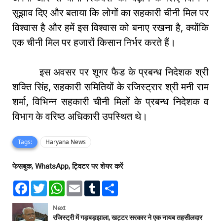
सुझाव दिए और बताया कि लोगों का सहकारी चीनी मिल पर
विश्वास है और हमें इस विश्वास को बनाए रखना है, क्योंकि
एक चीनी मिल पर हजारों किसान निर्भर करते हैं।
इस अवसर पर शूगर फैड के प्रबन्ध निदेशक श्री
शक्ति सिंह, सहकारी समितियों के रजिस्ट्रार श्री मनी राम
शर्मा, विभिन्न सहकारी चीनी मिलों के प्रबन्ध निदेशक व
विभाग के वरिष्ठ अधिकारी उपस्थित थे।
Tags:
Haryana News
फेसबुक, WhatsApp, ट्विटर पर शेयर करें
F
T
W
E
T
S
a
w
h
m
u
h
c
i
a
a
m
a
e
t
t
i
b
r
Next
b
t
s
l
l
e
रजिस्ट्री में गड़बड़झाला, खट्टर सरकार ने एक नायब तहसीलदार