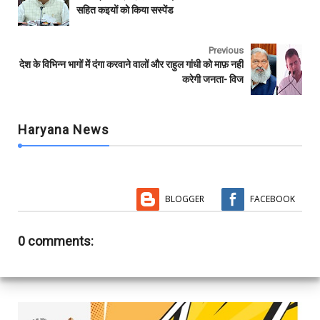
o
e
A
r
सहित कइयों को किया सस्पेंड
o
r
p
k
p
Previous
देश के विभिन्न भागों में दंगा करवाने वालों और राहुल गांधी को माफ़ नहीं
करेगी जनता- विज
Haryana News
BLOGGER
FACEBOOK
0 comments: