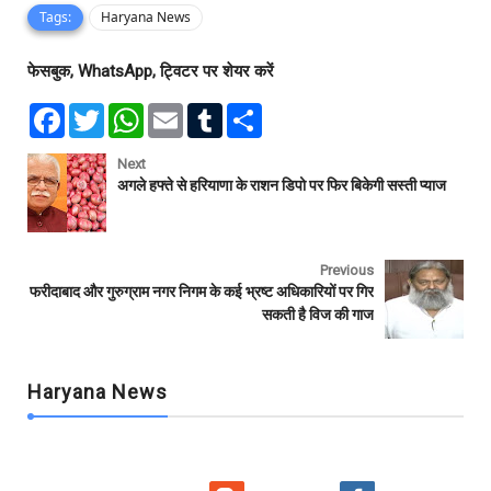
Tags:
Haryana News
फेसबुक, WhatsApp, ट्विटर पर शेयर करें
F
T
W
E
T
S
a
w
h
m
u
h
c
i
a
a
m
a
e
t
t
i
b
r
Next
b
t
s
l
l
e
अगले हफ्ते से हरियाणा के राशन डिपो पर फिर बिकेगी सस्ती प्याज
o
e
A
r
o
r
p
k
p
Previous
फरीदाबाद और गुरुग्राम नगर निगम के कई भ्रष्ट अधिकारियों पर गिर
सकती है विज की गाज
Haryana News