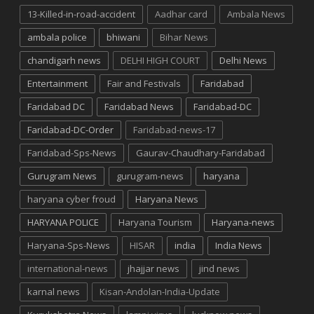
13-Killed-in-road-accident
Aadhar card
Ambala News
ambala police
bhiwani
Bihar News
chandigarh news
DELHI HIGH COURT
Delhi News
Entertainment
Fair and Festivals
Faridabad
Faridabad DC
Faridabad News
Faridabad-DC
Faridabad-DC-Order
Faridabad-news-17
Faridabad-Sps-News
Gaurav-Chaudhary-Faridabad
Gurugram News
gurugram-news
haryana
haryana cyber froud
Haryana News
HARYANA POLICE
Haryana Tourism
Haryana-news
Haryana-Sps-News
HISAR
india
India News
international-news
jhajjar news
jind news
karnal news
Kisan-Andolan-India-Update