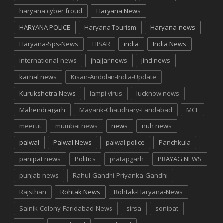
haryana cyber froud
Haryana News
HARYANA POLICE
Haryana Tourism
Haryana-news
Haryana-Sps-News
HISAR
india
India News
international-news
jhajjar news
jind news
karnal news
Kisan-Andolan-India-Update
Kurukshetra News
lampi virus
lucknow news
Mahendragarh
Mayank-Chaudhary-Faridabad
MCF
meerut
mumbai news
news
nuh news
palwal
Palwal News
palwal police
Panchkula
panipat news
Politics
pratapgarh
PRAYAG NEWS
punjab news
Rahul-Gandhi-Priyanka-Gandhi
Rajsthan
Rohtak News
Rohtak-Haryana-News
Sainik-Colony-Faridabad-News
sirsa
sonipat