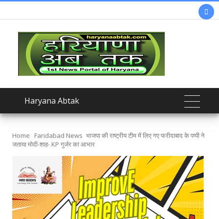

Haryana Abtak
Home
Faridabad News
भाजपा की राष्ट्रीय टीम में लिए गए फरीदाबाद के पप्पी ने
जताया मोदी-शाह- KP गुर्जर का आभार