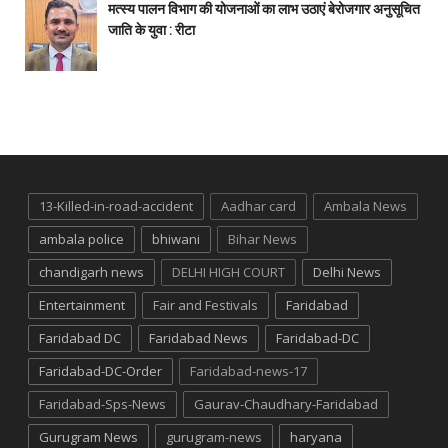
मत्स्य पालन विभाग की योजनाओं का लाभ उठाएं बेरोजगार अनुसूचित
जाति के युवा : रीटा
13-Killed-in-road-accident
Aadhar card
Ambala News
ambala police
bhiwani
Bihar News
chandigarh news
DELHI HIGH COURT
Delhi News
Entertainment
Fair and Festivals
Faridabad
Faridabad DC
Faridabad News
Faridabad-DC
Faridabad-DC-Order
Faridabad-news-17
Faridabad-Sps-News
Gaurav-Chaudhary-Faridabad
Gurugram News
gurugram-news
haryana