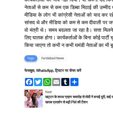
नेताओं से कम से कम एक डिब्बा मिठाई की उम्मीद 
मीडिया के लोग भी कांग्रेसी नेताओं को याद कर रह
सांसद थे और मीडिया को कम से कम दीवाली पर जरूर
वो मंत्री थे। समय बदलता जा रहा है। सत्ता मिलन
लिए घातक होगा। कार्यकर्ताओं के बिना कोई पार्ट
किया जाएगा तो कभी न कभी घमंडी नेताओं का भी 
Tags:
Faridabad News
फेसबुक, WhatsApp, ट्विटर पर शेयर करें
F
T
W
E
T
S
a
w
h
m
u
h
c
i
a
a
m
a
e
t
t
i
b
r
Next
b
t
s
l
l
e
खट्टर के शपथ ग्रहण समारोह से मोदी ने बनाई दूरी, कई राज्
o
e
A
r
खराब प्रदर्शन से बढ़ी PM की टेंशन
o
r
p
k
p