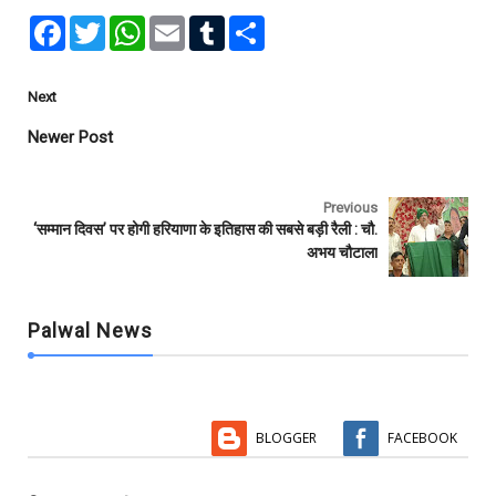
F
T
W
E
T
S
a
w
h
m
u
h
c
i
a
a
m
a
e
t
t
i
b
r
b
t
s
l
l
e
Next
o
e
A
r
o
r
p
Newer Post
k
p
Previous
‘सम्मान दिवस’ पर होगी हरियाणा के इतिहास की सबसे बड़ी रैली : चौ.
अभय चौटाला
Palwal News
BLOGGER
FACEBOOK