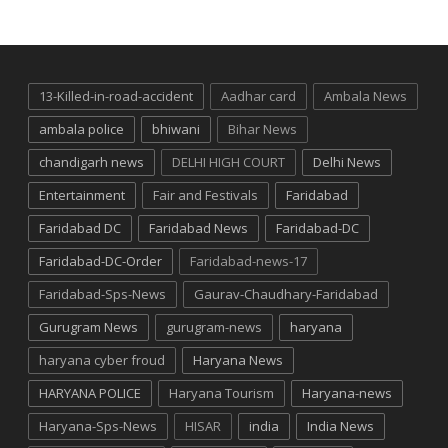
13-Killed-in-road-accident
Aadhar card
Ambala News
ambala police
bhiwani
Bihar News
chandigarh news
DELHI HIGH COURT
Delhi News
Entertainment
Fair and Festivals
Faridabad
Faridabad DC
Faridabad News
Faridabad-DC
Faridabad-DC-Order
Faridabad-news-17
Faridabad-Sps-News
Gaurav-Chaudhary-Faridabad
Gurugram News
gurugram-news
haryana
haryana cyber froud
Haryana News
HARYANA POLICE
Haryana Tourism
Haryana-news
Haryana-Sps-News
HISAR
india
India News