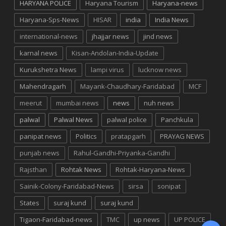
HARYANA POLICE
Haryana Tourism
Haryana-news
Haryana-Sps-News
HISAR
india
India News
international-news
jhajjar news
jind news
karnal news
Kisan-Andolan-India-Update
Kurukshetra News
lampi virus
lucknow news
Mahendragarh
Mayank-Chaudhary-Faridabad
MCF
meerut
mumbai news
news
nuh news
palwal
Palwal News
palwal police
Panchkula
panipat news
Politics
pratapgarh
PRAYAG NEWS
punjab news
Rahul-Gandhi-Priyanka-Gandhi
Rajsthan
Rohtak News
Rohtak-Haryana-News
Sainik-Colony-Faridabad-News
sirsa
sonipat
States
suraj kund
suraj kund
Tigaon-Faridabad-news
TMC
up news
UP POLICE