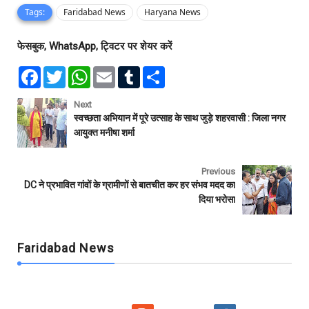
Tags:
Faridabad News
Haryana News
फेसबुक, WhatsApp, ट्विटर पर शेयर करें
F
T
W
E
T
S
a
w
h
m
u
h
c
i
a
a
m
a
e
t
t
i
b
r
Next
b
t
s
l
l
e
स्वच्छता अभियान में पूरे उत्साह के साथ जुड़े शहरवासी : जिला नगर
o
e
A
r
आयुक्त मनीषा शर्मा
o
r
p
k
p
Previous
DC ने प्रभावित गांवों के ग्रामीणों से बातचीत कर हर संभव मदद का
दिया भरोसा
Faridabad News