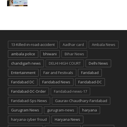
13-Killed-in-road-accident
Aadhar card
Ambala News
ambala police
bhiwani
Bihar News
chandigarh news
DELHI HIGH COURT
Delhi News
Entertainment
Fair and Festivals
Faridabad
Faridabad DC
Faridabad News
Faridabad-DC
Faridabad-DC-Order
Faridabad-news-17
Faridabad-Sps-News
Gaurav-Chaudhary-Faridabad
Gurugram News
gurugram-news
haryana
haryana cyber froud
Haryana News