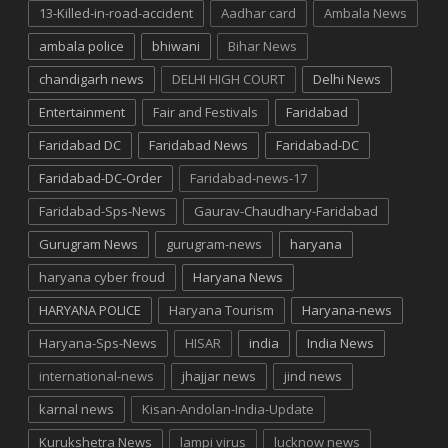
13-Killed-in-road-accident
Aadhar card
Ambala News
ambala police
bhiwani
Bihar News
chandigarh news
DELHI HIGH COURT
Delhi News
Entertainment
Fair and Festivals
Faridabad
Faridabad DC
Faridabad News
Faridabad-DC
Faridabad-DC-Order
Faridabad-news-17
Faridabad-Sps-News
Gaurav-Chaudhary-Faridabad
Gurugram News
gurugram-news
haryana
haryana cyber froud
Haryana News
HARYANA POLICE
Haryana Tourism
Haryana-news
Haryana-Sps-News
HISAR
india
India News
international-news
jhajjar news
jind news
karnal news
Kisan-Andolan-India-Update
Kurukshetra News
lampi virus
lucknow news