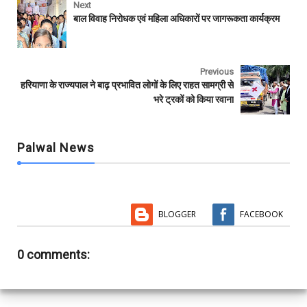
e
t
t
i
b
r
Next
b
t
s
l
l
e
बाल विवाह निरोधक एवं महिला अधिकारों पर जागरूकता कार्यक्रम
o
e
A
r
o
r
p
k
p
Previous
हरियाणा के राज्यपाल ने बाढ़ प्रभावित लोगों के लिए राहत सामग्री से
भरे ट्रकों को किया रवाना
Palwal News
BLOGGER
FACEBOOK
0 comments: