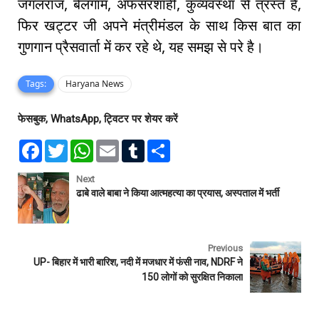
जंगलराज, बेलगाम, अफसरशाही, कुव्यवस्था से त्रस्त है,
फिर खट्टर जी अपने मंत्रीमंडल के साथ किस बात का
गुणगान प्रैसवार्ता में कर रहे थे, यह समझ से परे है।
Tags:
Haryana News
फेसबुक, WhatsApp, ट्विटर पर शेयर करें
F
T
W
E
T
S
a
w
h
m
u
h
c
i
a
a
m
a
e
t
t
i
b
r
Next
b
t
s
l
l
e
ढाबे वाले बाबा ने किया आत्महत्या का प्रयास, अस्पताल में भर्ती
o
e
A
r
o
r
p
k
p
Previous
UP- बिहार में भारी बारिश, नदी में मजधार में फंसी नाव, NDRF ने
150 लोगों को सुरक्षित निकाला