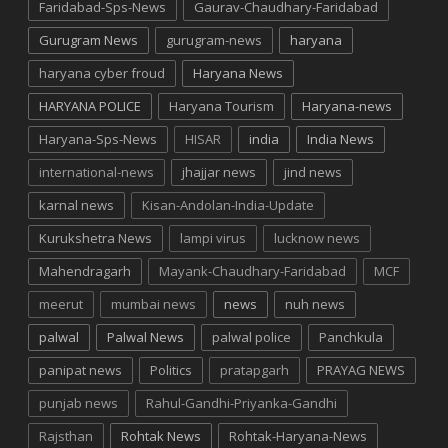
Faridabad-Sps-News
Gaurav-Chaudhary-Faridabad
Gurugram News
gurugram-news
haryana
haryana cyber froud
Haryana News
HARYANA POLICE
Haryana Tourism
Haryana-news
Haryana-Sps-News
HISAR
india
India News
international-news
jhajjar news
jind news
karnal news
Kisan-Andolan-India-Update
Kurukshetra News
lampi virus
lucknow news
Mahendragarh
Mayank-Chaudhary-Faridabad
MCF
meerut
mumbai news
news
nuh news
palwal
Palwal News
palwal police
Panchkula
panipat news
Politics
pratapgarh
PRAYAG NEWS
punjab news
Rahul-Gandhi-Priyanka-Gandhi
Rajsthan
Rohtak News
Rohtak-Haryana-News