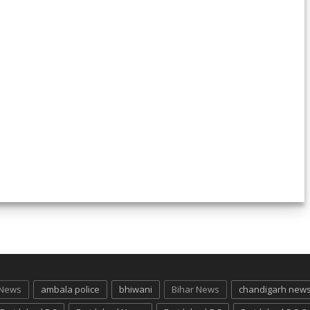
 News
ambala police
bhiwani
Bihar News
chandigarh new