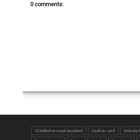
0 comments:
13-Killed-in-road-accident
Aadhar card
Ambala