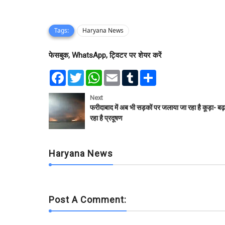
Tags:
Haryana News
फेसबुक, WhatsApp, ट्विटर पर शेयर करें
F
T
W
E
T
S
a
w
h
m
u
h
c
i
a
a
m
a
e
t
t
i
b
r
Next
b
t
s
l
l
e
फरीदाबाद में अब भी सड़कों पर जलाया जा रहा है कूड़ा- बढ़
o
e
A
r
रहा है प्रदूषण
o
r
p
k
p
Haryana News
Post A Comment: