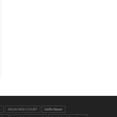
s
DELHI HIGH COURT
Delhi News