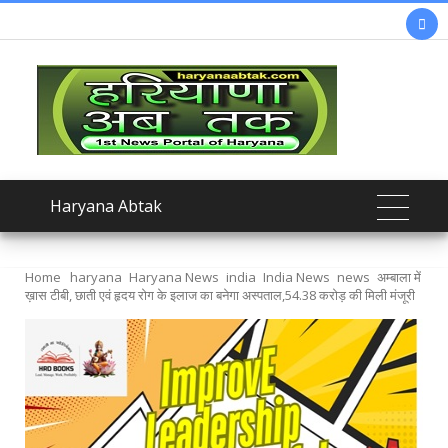

Haryana Abtak
Home
haryana
Haryana News
india
India News
news
अम्बाला में
ख़ास टीबी, छाती एवं हृदय रोग के इलाज का बनेगा अस्पताल,54.38 करोड़ की मिली मंजूरी