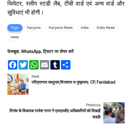
थियेटर, स्लीप स्टडी लैब, टीबी वार्ड एवं अन्य वार्ड और
सुविधाएं भी होगी।
Tags:
haryana
Haryana News
india
India News
news
फेसबुक, WhatsApp, ट्विटर पर शेयर करें
F
T
W
E
T
S
a
w
h
m
u
h
c
i
a
a
m
a
e
t
t
i
b
r
Next
b
t
s
l
l
e
परित्राणाय साधूनाम् विनाशाय च दुष्कृताम्- CP, Faridabad
o
e
A
r
o
r
p
k
p
Previous
तिगांव के विधायक राजेश नागर ने एफएमडीए अधिकारियों को दिखाईं
सडक़ें