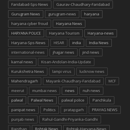
Faridabad-Sps-News
Gaurav-Chaudhary-Faridabad
Gurugram News
gurugram-news
haryana
haryana cyber froud
Haryana News
HARYANA POLICE
Haryana Tourism
Haryana-news
Haryana-Sps-News
HISAR
india
India News
international-news
jhajjar news
jind news
karnal news
Kisan-Andolan-India-Update
Kurukshetra News
lampi virus
lucknow news
Mahendragarh
Mayank-Chaudhary-Faridabad
MCF
meerut
mumbai news
news
nuh news
palwal
Palwal News
palwal police
Panchkula
panipat news
Politics
pratapgarh
PRAYAG NEWS
punjab news
Rahul-Gandhi-Priyanka-Gandhi
Rajsthan
Rohtak News
Rohtak-Haryana-News