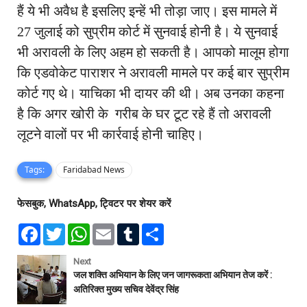
हैं ये भी अवैध है इसलिए इन्हें भी तोड़ा जाए। इस मामले में
27 जुलाई को सुप्रीम कोर्ट में सुनवाई होनी है। ये सुनवाई
भी अरावली के लिए अहम हो सकती है। आपको मालूम होगा
कि एडवोकेट पाराशर ने अरावली मामले पर कई बार सुप्रीम
कोर्ट गए थे। याचिका भी दायर की थी। अब उनका कहना
है कि अगर खोरी के गरीब के घर टूट रहे हैं तो अरावली
लूटने वालों पर भी कार्रवाई होनी चाहिए।
Tags:
Faridabad News
फेसबुक, WhatsApp, ट्विटर पर शेयर करें
F
T
W
E
T
S
a
w
h
m
u
h
c
i
a
a
m
a
e
t
t
i
b
r
Next
b
t
s
l
l
e
जल शक्ति अभियान के लिए जन जागरूकता अभियान तेज करें :
o
e
A
r
अतिरिक्त मुख्य सचिव देवेंद्र सिंह
o
r
p
k
p