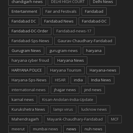
chandigarh news
DELHI HIGH COURT
Delhi News
Entertainment
Fair and Festivals
Faridabad
Faridabad DC
Faridabad News
Faridabad-DC
Faridabad-DC-Order
Faridabad-news-17
Faridabad-Sps-News
Gaurav-Chaudhary-Faridabad
Gurugram News
gurugram-news
haryana
haryana cyber froud
Haryana News
HARYANA POLICE
Haryana Tourism
Haryana-news
Haryana-Sps-News
HISAR
india
India News
international-news
jhajjar news
jind news
karnal news
Kisan-Andolan-India-Update
Kurukshetra News
lampi virus
lucknow news
Mahendragarh
Mayank-Chaudhary-Faridabad
MCF
meerut
mumbai news
news
nuh news