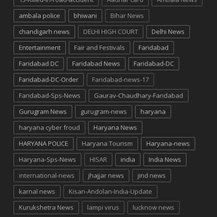
ambala police
bhiwani
Bihar News
chandigarh news
DELHI HIGH COURT
Delhi News
Entertainment
Fair and Festivals
Faridabad
Faridabad DC
Faridabad News
Faridabad-DC
Faridabad-DC-Order
Faridabad-news-17
Faridabad-Sps-News
Gaurav-Chaudhary-Faridabad
Gurugram News
gurugram-news
haryana
haryana cyber froud
Haryana News
HARYANA POLICE
Haryana Tourism
Haryana-news
Haryana-Sps-News
HISAR
india
India News
international-news
jhajjar news
jind news
karnal news
Kisan-Andolan-India-Update
Kurukshetra News
lampi virus
lucknow news