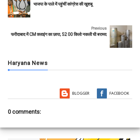
b
t
s
l
l
e
भाजपा के पाले में पहुंचीं कांग्रेस की खुशबू
o
e
A
r
o
r
p
k
p
Previous
फरीदाबाद में CM फ़्लाइंग का छापा, 52 00 किलो नकली घी बरामद
Haryana News
BLOGGER
FACEBOOK
0 comments: