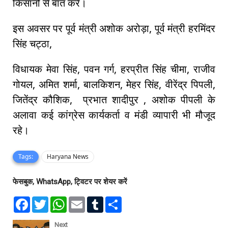
किसानों से बात करें।
इस अवसर पर पूर्व मंत्री अशोक अरोड़ा, पूर्व मंत्री हरमिंदर
सिंह चट्ठा,
विधायक मेवा सिंह, पवन गर्ग, हरप्रीत सिंह चीमा, राजीव
गोयल, अमित शर्मा, बालकिशन, मेहर सिंह, वीरेंद्र पिपली,
जितेंद्र कौशिक, प्रभात शादीपुर , अशोक पीपली के
अलावा कई कांग्रेस कार्यकर्ता व मंडी व्यापारी भी मौजूद
रहे।
Tags:
Haryana News
फेसबुक, WhatsApp, ट्विटर पर शेयर करें
F
T
W
E
T
S
a
w
h
m
u
h
c
i
a
a
m
a
e
t
t
i
b
r
Next