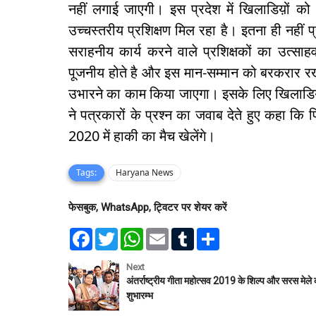
नहीं लगाई जाएगी। इस प्रदेश में खिलाडिय़ों को 
उच्चस्तरीय प्रशिक्षण मिल रहा है। इतना ही नहीं प्र
सराहनीय कार्य करने वाले प्रशिक्षकों का उत्साह
पूजनीय होते है और इस मान-सम्मान को बरकरार रख
उभारने का काम किया जाएगा। इसके लिए खिलाडिय़ो
ने पत्रकारों के प्रश्न का जवाब देते हुए कहा कि 
2020 में हाकी का मैच खेलेंगे।
Tags:
Haryana News
फेसबुक, WhatsApp, ट्विटर पर शेयर करें
F
T
W
E
T
S
a
w
h
m
u
h
c
i
a
a
m
a
e
t
t
i
b
r
Next
b
t
s
l
l
e
अंतर्राष्ट्रीय गीता महोत्सव 2019 के शिल्प और सरस मेले
o
e
A
r
शुभारम्भ
o
r
p
k
p